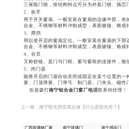
三保险门锁，按结构特点可分为外装门锁、插芯
2、执手
用于开关窗扇。一般安装在窗扇的边缘中部，有
合金、不锈钢等材料冲制成型，表面镀镍、铬或
3、撑挡
用以使开启的窗扇定位。一般安装在窗扇的下部
合金、不锈钢等材料冲制成型，表面镀镍、铬或
4、合页
又称铰链。是门与门框、窗与窗框的连接件，能
5、闭门器
能将开启的门扇自动关闭或固定在某个位置的一
簧、门顶弹簧、门弹弓、制门器、门夹头、磁性
欢迎拨打
南宁铝合金门窗厂电话
联系何经理！
上一篇：南宁阳光房安装定做【什么是阳光房？】
广西玻璃钢厂家
南宁玻璃门
南宁感应门