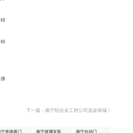
、锌
、锌
地弹
下一篇：南宁铝合金工程公司选金竣城！
南宁肯德基门
南宁玻璃安装
南宁自动门