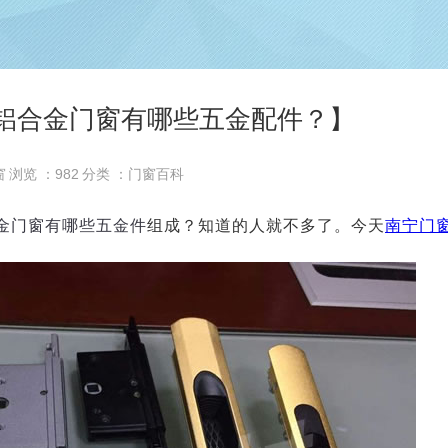
铝合金门窗有哪些五金配件？】
窗
浏览 ：
982
分类 ：门窗百科
金门窗有哪些五金件
组成？知道的人就不多了。今天
南宁门