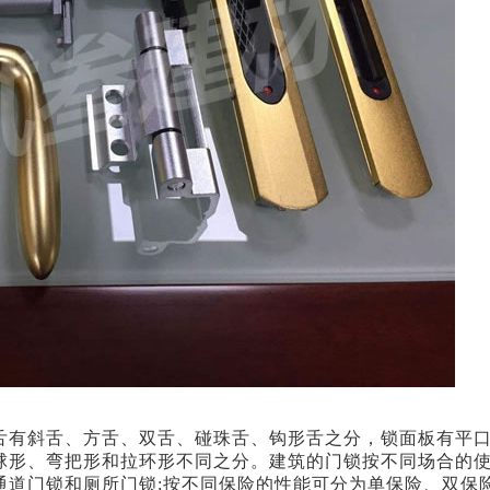
舌有斜舌、方舌、双舌、碰珠舌、钩形舌之分，锁面板有平
球形、弯把形和拉环形不同之分。建筑的门锁按不同场合的
通道门锁和厕所门锁;按不同保险的性能可分为单保险、双保